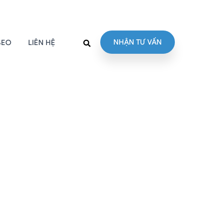
NHẬN TƯ VẤN
SEO
LIÊN HỆ