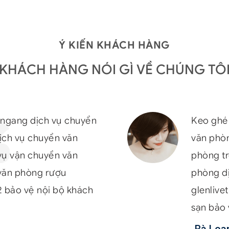
Ý KIẾN KHÁCH HÀNG
KHÁCH HÀNG NÓI GÌ VỀ CHÚNG TÔ
ngang dịch vụ chuyển
Keo ghé
dịch vụ chuyển văn
văn phòn
 vụ vận chuyển văn
phòng tr
văn phòng rượu
phòng d
12 bảo vệ nội bộ khách
glenlive
sạn bảo v