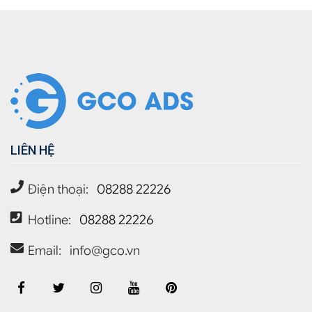
LIÊN HỆ
Điện thoại:
08288 22226
Hotline:
08288 22226
Email:
info@gco.vn