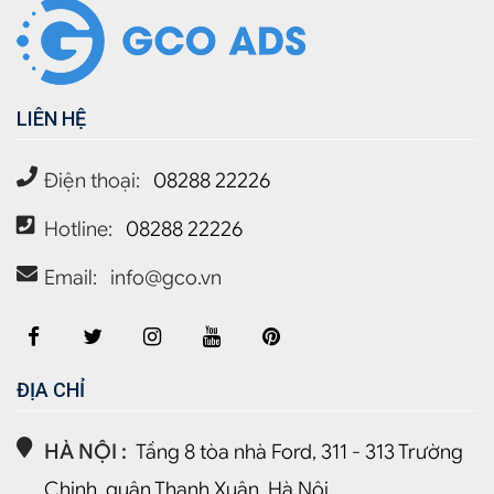
LIÊN HỆ
Điện thoại:
08288 22226
Hotline:
08288 22226
Email:
info@gco.vn
ĐỊA CHỈ
HÀ NỘI :
Tầng 8 tòa nhà Ford, 311 - 313 Trường
Chinh, quận Thanh Xuân, Hà Nội