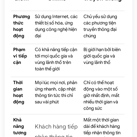
Phương
Sử dụng Internet, các
Chủ yếu sử dụng
thức
thiết bị số hóa, ứng
các phương tiện
hoạt
dụng công nghệ hiện
truyền thông đại
động
đại
chúng
Phạm
Có khả năng tiếp cận
Bị giới hạn bởi biên
vi tiếp
tới mọi quốc gia và
giới quốc gia và
cận
vùng lãnh thổ trên
vùng lãnh thổ
toàn thế giới
Thời
Mọi lúc mọi nơi, phản
Chỉ có thể hoạt
gian
ứng nhanh, cập nhật
động vào một số
hoạt
thông tin tức thì chỉ
giờ nhất định, mất
động
sau vài phút
nhiều thời gian và
công sức
Khả
Mất một thời gian
Khách hàng tiếp
năng
dài để khách hàng
tương
tiếp nhận thông tin
nhận thông tin