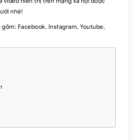
à video hiển thị trên mạng xã hội được
dưới nhé!
 gồm: Facebook, Instagram, Youtube,
m