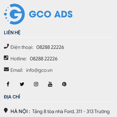
LIÊN HỆ
Điện thoại:
08288 22226
Hotline:
08288 22226
Email:
info@gco.vn
ĐỊA CHỈ
HÀ NỘI :
Tầng 8 tòa nhà Ford, 311 - 313 Trường