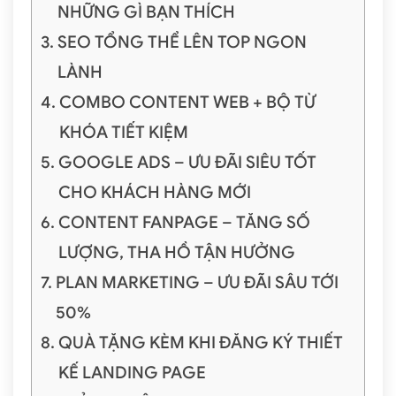
NHỮNG GÌ BẠN THÍCH
SEO TỔNG THỂ LÊN TOP NGON
LÀNH
COMBO CONTENT WEB + BỘ TỪ
KHÓA TIẾT KIỆM
GOOGLE ADS – ƯU ĐÃI SIÊU TỐT
CHO KHÁCH HÀNG MỚI
CONTENT FANPAGE – TĂNG SỐ
LƯỢNG, THA HỒ TẬN HƯỞNG
PLAN MARKETING – ƯU ĐÃI SÂU TỚI
50%
QUÀ TẶNG KÈM KHI ĐĂNG KÝ THIẾT
KẾ LANDING PAGE