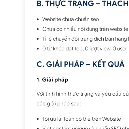
B. THỰC TRẠNG – THÁC
Website chưa chuẩn seo
Chưa có nhiều nội dung trên website
Tỉ lệ chuyển đổi trang đích bán hàng 
0 từ khóa đạt top, 0 lượt view, 0 user
C. GIẢI PHÁP – KẾT QUẢ
1. Giải pháp
Với tình hình thực trạng và yêu cầu 
các giải pháp sau:
Tối ưu lại toàn bộ thẻ trên Website
Viết content unique và chuẩn SEO cho