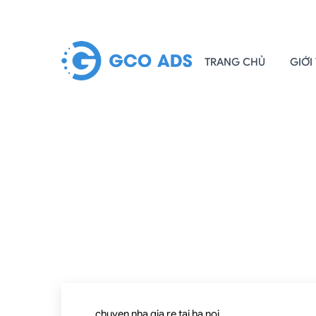
TRANG CHỦ
GIỚI
chuyen nha gia re tai ha noi