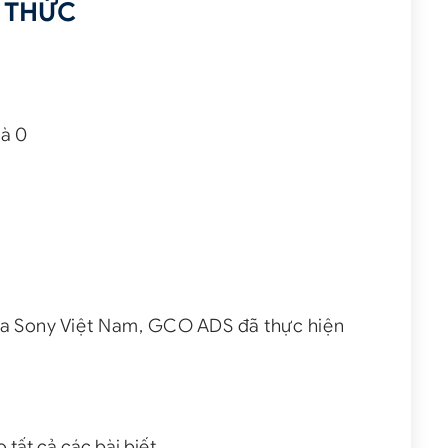
H THỨC
là 0
của Sony Việt Nam, GCO ADS đã thực hiện
 tất cả các bài biết